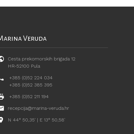
Marina Veruda
Cesta prekomorskih brigada 12
HR-52100 Pula
+385 (0)52 224 034
+385 (0)52 385 395
+385 (0)52 211 194
recepcija@marina-veruda.hr
N 44° 50,35' | E 13° 50,58'