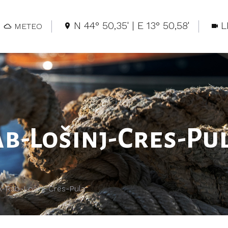
N 44° 50,35' | E 13° 50,58'
L
METEO
ab-Lošinj-Cres-Pu
ik-Rab-Lošinj-Cres-Pula