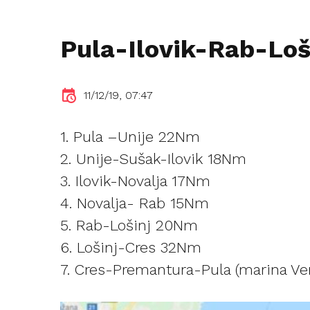
Pula-Ilovik-Rab-Loš
11/12/19, 07:47
1. Pula –Unije 22Nm
2. Unije-Sušak-Ilovik 18Nm
3. Ilovik-Novalja 17Nm
4. Novalja- Rab 15Nm
5. Rab-Lošinj 20Nm
6. Lošinj-Cres 32Nm
7. Cres-Premantura-Pula (marina V