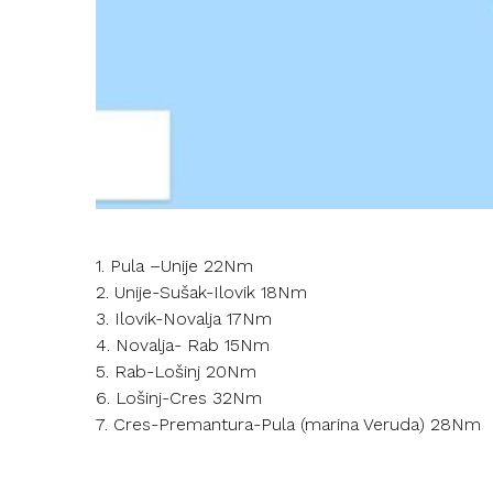
1. Pula –Unije 22Nm
2. Unije-Sušak-Ilovik 18Nm
3. Ilovik-Novalja 17Nm
4. Novalja- Rab 15Nm
5. Rab-Lošinj 20Nm
6. Lošinj-Cres 32Nm
7. Cres-Premantura-Pula (marina Veruda) 28Nm