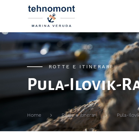
ROTTE E ITINERARI
Pula-Ilovik-R
Pula-Ilov
Home
Rotte e itinerari