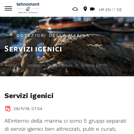
HR
EN
IT
DE
DOTAZIONI DELLA MARINA
Servizi igenici
Servizi igenici
Home
Dotazioni della marina
Servizi igenici
29/11/19, 07:54
All'interno della marina ci sono 5 gruppi separati
di servizi igienici ben attrezzati, puliti e curati,