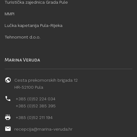
Turistička zajednica Grada Pule
MMPI
Lučka kapetanija Pula-Rijeka
Tehnomont d.o.o.
Marina Veruda
Cesta prekomorskih brigada 12
HR-52100 Pula
+385 (0)52 224 034
+385 (0)52 385 395
+385 (0)52 211 194
recepcija@marina-veruda.hr