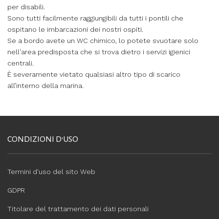
per disabili.
Sono tutti facilmente raggiungibili da tutti i pontili che
ospitano le imbarcazioni dei nostri ospiti.
Se a bordo avete un WC chimico, lo potete svuotare solo
nell'area predisposta che si trova dietro i servizi igienici
centrali.
È severamente vietato qualsiasi altro tipo di scarico
all’interno della marina.
CONDIZIONI D'USO
Termini d'uso del sito Web
GDPR
Titolare del trattamento dei dati personali