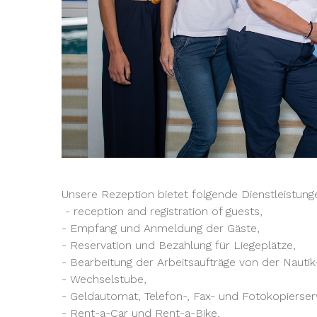
Unsere Rezeption bietet folgende Dienstleistung
- reception and registration of guests,
- Empfang und Anmeldung der Gäste,
- Reservation und Bezahlung für Liegeplätze,
- Bearbeitung der Arbeitsaufträge von der Nautik
- Wechselstube,
- Geldautomat, Telefon-, Fax- und Fotokopierser
- Rent-a-Car und Rent-a-Bike,