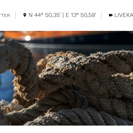
N 44° 50,35' | E 13° 50,58'
LIVEK
TER