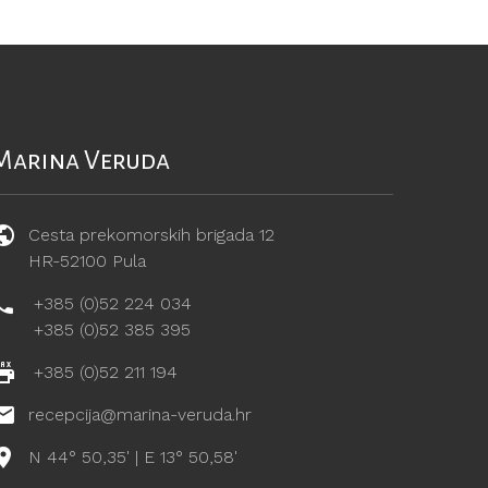
Marina Veruda
Cesta prekomorskih brigada 12
HR-52100 Pula
+385 (0)52 224 034
+385 (0)52 385 395
+385 (0)52 211 194
recepcija@marina-veruda.hr
N 44° 50,35' | E 13° 50,58'