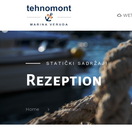
WET
STATIČKI SADRŽAJI
Rezeption
Rezeption
Home