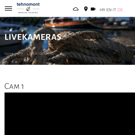
HR
EN
IT
DE
LIVEKAMERAS
LIVEKAMERAS
Home
Cam 1