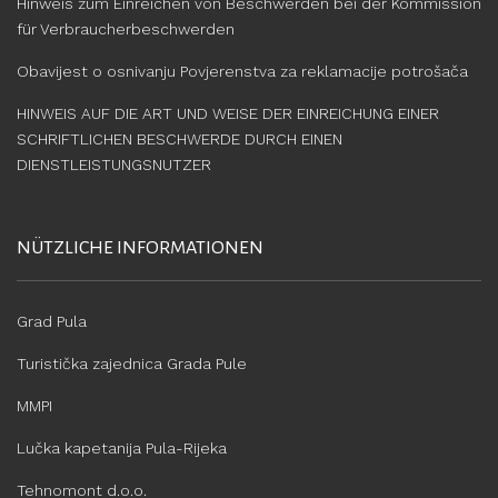
Hinweis zum Einreichen von Beschwerden bei der Kommission
für Verbraucherbeschwerden
Obavijest o osnivanju Povjerenstva za reklamacije potrošača
HINWEIS AUF DIE ART UND WEISE DER EINREICHUNG EINER
SCHRIFTLICHEN BESCHWERDE DURCH EINEN
DIENSTLEISTUNGSNUTZER
NÜTZLICHE INFORMATIONEN
Grad Pula
Turistička zajednica Grada Pule
MMPI
Lučka kapetanija Pula-Rijeka
Tehnomont d.o.o.