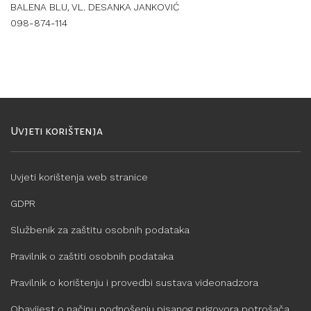
BALENA BLU, VL. DESANKA JANKOVIĆ
098-874-114
Uvjeti korištenja
Uvjeti korištenja web stranice
GDPR
Službenik za zaštitu osobnih podataka
Pravilnik o zaštiti osobnih podataka
Pravilnik o korištenju i provedbi sustava videonadzora
Obavijest o načinu podnošenju pisanog prigovora potrošača