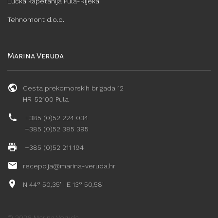
Lučka kapetanija Pula-Rijeka
Tehnomont d.o.o.
Marina Veruda
Cesta prekomorskih brigada 12
HR-52100 Pula
+385 (0)52 224 034
+385 (0)52 385 395
+385 (0)52 211 194
recepcija@marina-veruda.hr
N 44° 50,35' | E 13° 50,58'
©
2026
Marina Veruda.