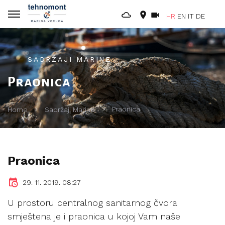
HR
EN
IT
DE
SADRŽAJI MARINE
Praonica
Praonica
Home
Sadržaji Marine
Praonica
29. 11. 2019. 08:27
U prostoru centralnog sanitarnog čvora
smještena je i praonica u kojoj Vam naše