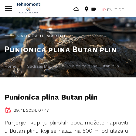
HR
EN
IT
DE
SADRŽAJI MARINE
Punionica plina Butan plin
Punionica plina Butan plin
Home
Sadržaji Marine
Punionica plina Butan plin
29. 11. 2024. 07:47
Punjenje i kupnju plinskih boca možete napraviti
u Butan plinu koji se nalazi na 500 m od ulaza u