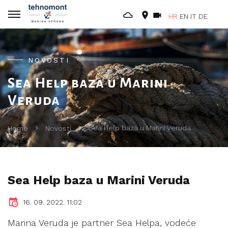
HR
EN
IT
DE
NOVOSTI
Sea Help baza u Marini
Veruda
Sea Help baza u Marini Veruda
Home
Novosti
Sea Help baza u Marini Veruda
16. 09. 2022. 11:02
Marina Veruda je partner Sea Helpa, vodeće