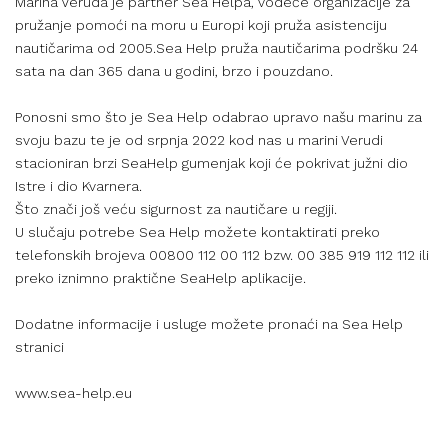
Marina Veruda je partner Sea Helpa, vodeće organizacije za
pružanje pomoći na moru u Europi koji pruža asistenciju
nautičarima od 2005.Sea Help pruža nautičarima podršku 24
sata na dan 365 dana u godini, brzo i pouzdano.
Ponosni smo što je Sea Help odabrao upravo našu marinu za
svoju bazu te je od srpnja 2022 kod nas u marini Verudi
stacioniran brzi SeaHelp gumenjak koji će pokrivat južni dio
Istre i dio Kvarnera.
Što znači još veću sigurnost za nautičare u regiji.
U slučaju potrebe Sea Help možete kontaktirati preko
telefonskih brojeva 00800 112 00 112 bzw. 00 385 919 112 112 ili
preko iznimno praktične SeaHelp aplikacije.
Dodatne informacije i usluge možete pronaći na Sea Help
stranici
www.sea-help.eu