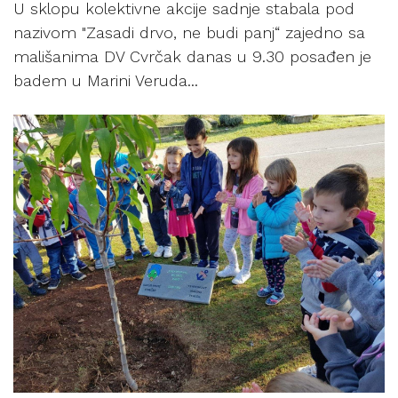
U sklopu kolektivne akcije sadnje stabala pod
nazivom "Zasadi drvo, ne budi panj“ zajedno sa
mališanima DV Cvrčak danas u 9.30 posađen je
badem u Marini Veruda...