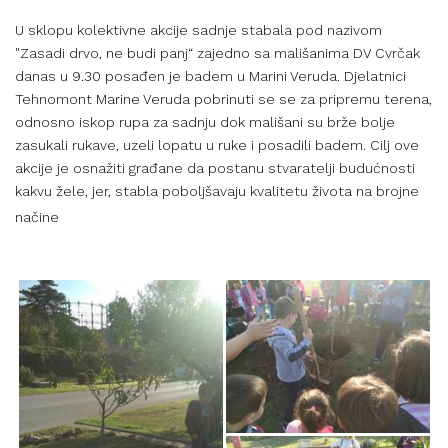
U sklopu kolektivne akcije sadnje stabala pod nazivom
"Zasadi drvo, ne budi panj“ zajedno sa mališanima DV Cvrčak
danas u 9.30 posađen je badem u Marini Veruda. Djelatnici
Tehnomont Marine Veruda pobrinuti se se za pripremu terena,
odnosno iskop rupa za sadnju dok mališani su brže bolje
zasukali rukave, uzeli lopatu u ruke i posadili badem. Cilj ove
akcije je osnažiti građane da postanu stvaratelji budućnosti
kakvu žele, jer, stabla poboljšavaju kvalitetu života na brojne
🐞
🌳
🌍
načine