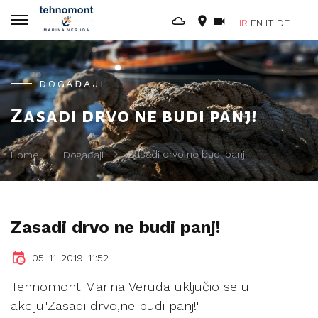
HR
EN
IT
DE
DOGAĐAJI
Zasadi drvo ne budi panj!
Zasadi drvo ne budi panj!
Home
Događaji
Zasadi drvo ne budi panj!
05. 11. 2019. 11:52
Tehnomont Marina Veruda uključio se u
akciju"Zasadi drvo,ne budi panj!"